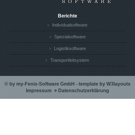
Berichte
Individualsoftware
Spezialsoftware
Logistiksoftware
Transportleitsystem
© by my-Fenix-Software GmbH - template by
W3layouts
Impressum
⋄
Datenschutzerklärung